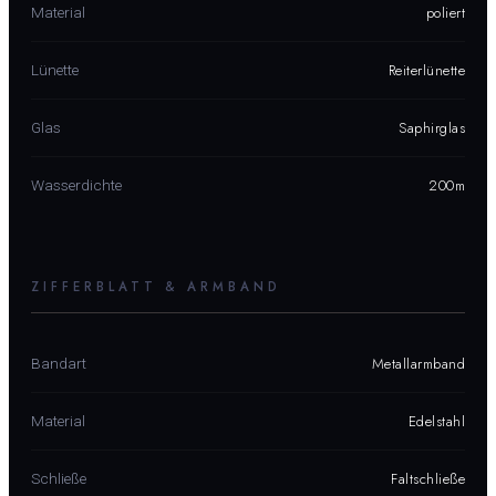
poliert
Material
Reiterlünette
Lünette
Saphirglas
Glas
200m
Wasserdichte
ZIFFERBLATT & ARMBAND
Metallarmband
Bandart
Edelstahl
Material
Faltschließe
Schließe