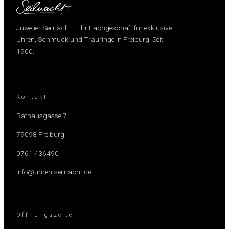
Juwelier Seilnacht — Ihr Fachgeschäft für exklusive
Uhren, Schmuck und Trauringe in Freiburg. Seit
1900.
Kontakt
Rathausgasse 7
79098 Freiburg
0761 / 36490
info@uhren-seilnacht.de
Öffnungszeiten