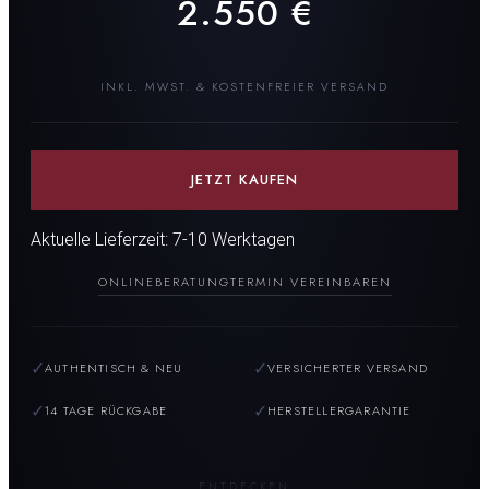
2.550
€
INKL. MWST. & KOSTENFREIER VERSAND
JETZT KAUFEN
Aktuelle Lieferzeit: 7-10 Werktagen
ONLINEBERATUNG
TERMIN VEREINBAREN
✓
✓
AUTHENTISCH & NEU
VERSICHERTER VERSAND
✓
✓
14 TAGE RÜCKGABE
HERSTELLERGARANTIE
ENTDECKEN