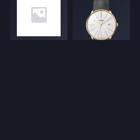
JUNGHANS
Meister fein Automatic
5bar Saph. dia
1.440
€
JUNGHANS
Meister Fein
1.590
€