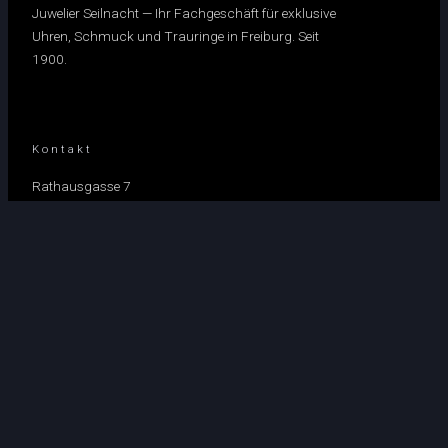
Juwelier Seilnacht — Ihr Fachgeschäft für exklusive
Uhren, Schmuck und Trauringe in Freiburg. Seit
1900.
Kontakt
Rathausgasse 7
79098 Freiburg
0761 / 36490
info@uhren-seilnacht.de
Öffnungszeiten
Mo–Fr: 10:00–18:30 Uhr