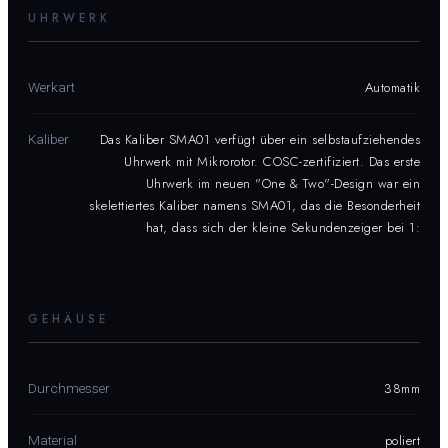
UHRWERK
Automatik
Werkart
Das Kaliber SMA01 verfügt über ein selbstaufziehendes
Kaliber
Uhrwerk mit Mikrorotor. COSC-zertifiziert. Das erste
Uhrwerk im neuen "One & Two"-Design war ein
skelettiertes Kaliber namens SMA01, das die Besonderheit
hat, dass sich der kleine Sekundenzeiger bei 1:
GEHÄUSE
38mm
Durchmesser
poliert
Material