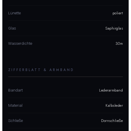
poliert
Lünette
Saphirglas
Glas
30m
Wasserdichte
ZIFFERBLATT & ARMBAND
Lederarmband
Bandart
Kalbsleder
Material
Dornschließe
Schließe