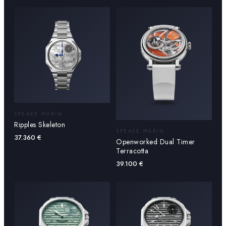
SPEAKE MARIN
Ripples Skeleton
SPEAKE MARIN
37.360
€
Openworked Dual Timer
Terracotta
39.100
€