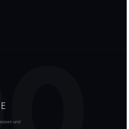
00
TE
wissen und