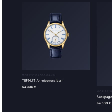
MORITZ GROSSMANN
TEFNUT Anreibeversilbert
54.300
€
MORITZ 
Backpage 
84.500
€