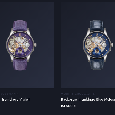
GROSSMANN
MORITZ GROSSMANN
Tremblage Violett
Backpage Tremblage Blue Meteo
84.500
€