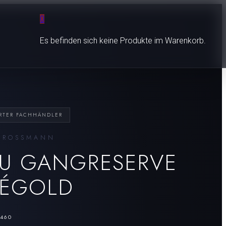
0
Es befinden sich keine Produkte im Warenkorb.
ERTER FACHHÄNDLER
GROSSMANN
U GANGRESERVE
ÉGOLD
Czapek
Nanis
460
•