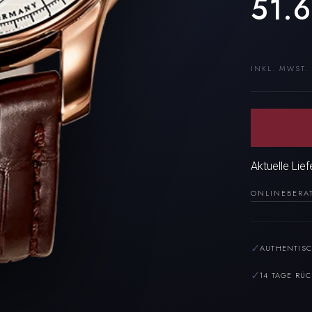
51.
INKL. MWST.
Aktuelle Lie
ONLINEBERA
✓
AUTHENTISC
✓
14 TAGE RÜ