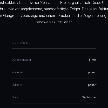
xklusiv bei Juwelier Seilnacht in Freiburg erhältlich. Diese U
braunviolett angelassene, handgefertigte Zeiger. Das Manufaktur
r Gangreserveanzeige und einem Drücker für die Zeigerstellung. I
Handwerkskunst legen.
GEHÄUSE
41mm
Durchmesser
poliert
Material
poliert
Lünette
Saphirglas
Glas