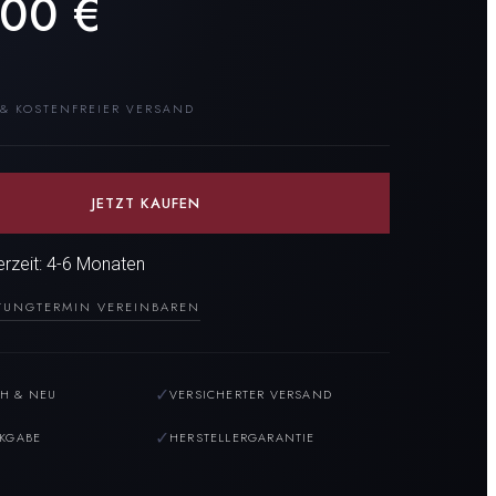
600
€
 & KOSTENFREIER VERSAND
JETZT KAUFEN
ferzeit: 4-6 Monaten
TUNG
TERMIN VEREINBAREN
✓
H & NEU
VERSICHERTER VERSAND
✓
CKGABE
HERSTELLERGARANTIE