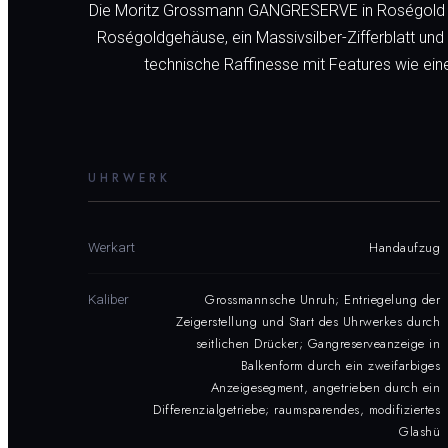
Die Moritz Grossmann GANGRESERVE in Roségold ist e
Roségoldgehäuse, ein Massivsilber-Zifferblatt und 
technische Raffinesse mit Features wie eine
UHRWERK
Handaufzug
Werkart
Grossmannsche Unruh; Entriegelung der
Kaliber
Zeigerstellung und Start des Uhrwerkes durch
seitlichen Drücker; Gangreserveanzeige in
Balkenform durch ein zweifarbiges
Anzeigesegment, angetrieben durch ein
Differenzialgetriebe; raumsparendes, modifiziertes
Glashü