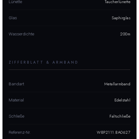
Taucherlünette
Lünette
Saphirglas
Glas
200m
Wasserdichte
ZIFFERBLATT & ARMBAND
Metallarmband
Bandart
Edelstahl
Material
Faltschließe
Schließe
WBP2111.BA0627
Referenz-Nr.