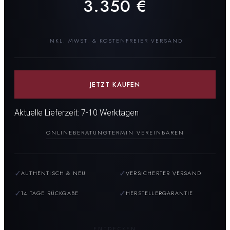
3.350
€
INKL. MWST. & KOSTENFREIER VERSAND
JETZT KAUFEN
Aktuelle Lieferzeit: 7-10 Werktagen
ONLINEBERATUNG
TERMIN VEREINBAREN
✓
✓
AUTHENTISCH & NEU
VERSICHERTER VERSAND
✓
✓
14 TAGE RÜCKGABE
HERSTELLERGARANTIE
ENTDECKEN