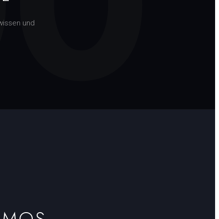
00
wissen und
OMOS