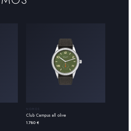
NOMOS
Club Campus all olive
1.780
€