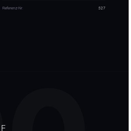
527
Referenz-Nr.
TE