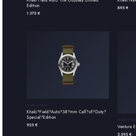
Edition
895
€
1.375
€
HAMILTON
Khaki?Field?Auto?38?mm Call?of?Duty?
Special?Edition
HAMILTO
925
€
Ventura 
2.595
€