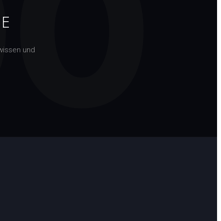
00
TE
wissen und