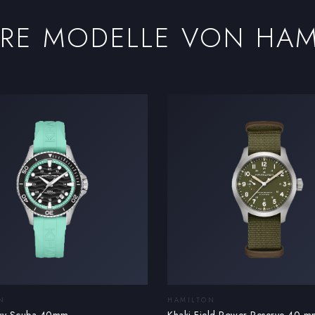
ERE MODELLE VON
HAM
N
HAMILTON
vy Scuba 40mm
Khaki Field Power Reserve 40 m