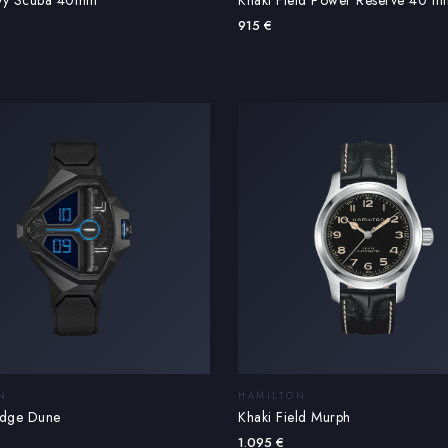
915
€
N
HAMILTON
Edge Dune
Khaki Field Murph
1.095
€