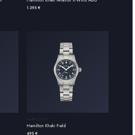
1.395
€
HAMILTON
Hamilton Khaki Field
495
€