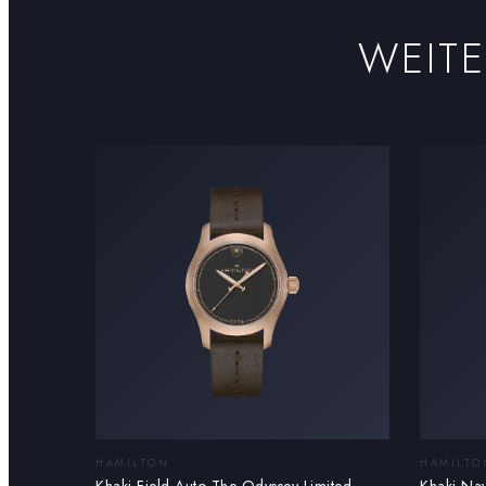
WEIT
HAMILTON
HAMILTO
Khaki Field Auto The Odyssey Limited
Khaki Na