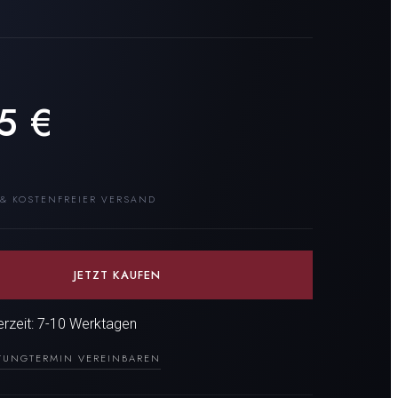
45
€
 & KOSTENFREIER VERSAND
JETZT KAUFEN
ferzeit: 7-10 Werktagen
TUNG
TERMIN VEREINBAREN