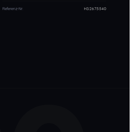
H32675540
Referenz-Nr.