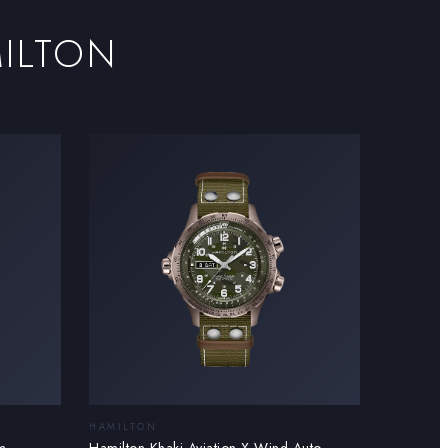
ILTON
HAMILTON
m
Hamilton Khaki Aviation X-Wind Auto