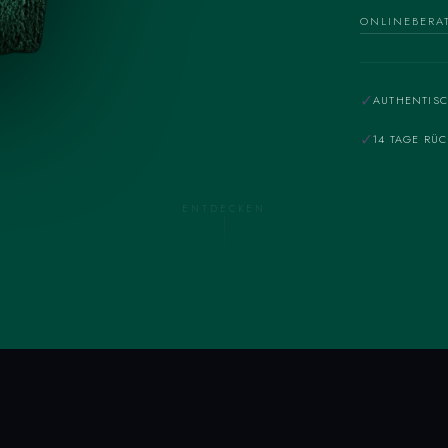
ONLINEBERA
✓
AUTHENTISC
✓
14 TAGE RÜ
ENTDECKEN