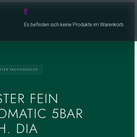
0
Es befinden sich keine Produkte im Warenkorb.
ERTER FACHHÄNDLER
NS
STER FEIN
OMATIC 5BAR
H. DIA
Czapek
Nanis