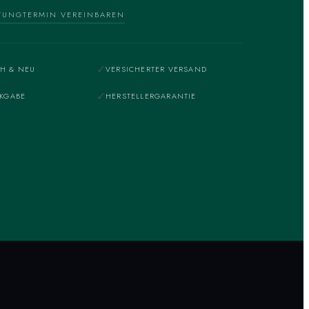
TUNG
TERMIN VEREINBAREN
✓
H & NEU
VERSICHERTER VERSAND
✓
CKGABE
HERSTELLERGARANTIE