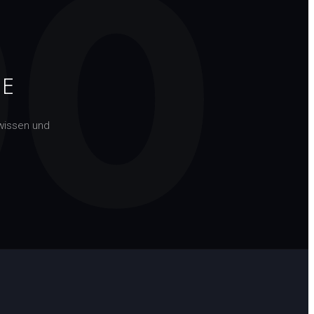
00
TE
wissen und