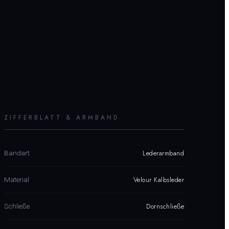
ZIFFERBLATT & ARMBAND
Lederarmband
Bandart
Velour Kalbsleder
Material
Dornschließe
Schließe