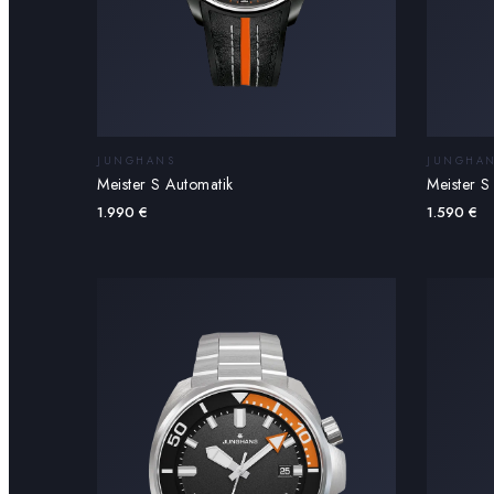
JUNGHANS
JUNGHA
Meister S Automatik
Meister S
1.990
€
1.590
€