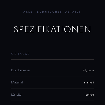
ALLE TECHNISCHEN DETAILS
SPEZIFIKATIONEN
GEHÄUSE
41,5mm
Durchmesser
mattiert
Material
poliert
Lünette