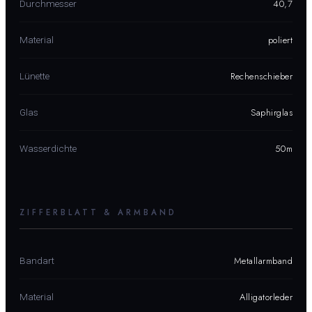
40,7
Durchmesser
poliert
Material
Rechenschieber
Lünette
Saphirglas
Glas
50m
Wasserdichte
ZIFFERBLATT & ARMBAND
Metallarmband
Bandart
Alligatorleder
Material