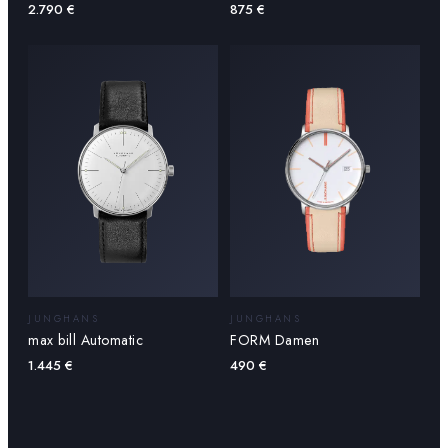
2.790
€
875
€
JUNGHANS
JUNGHANS
max bill Automatic
FORM Damen
1.445
€
490
€