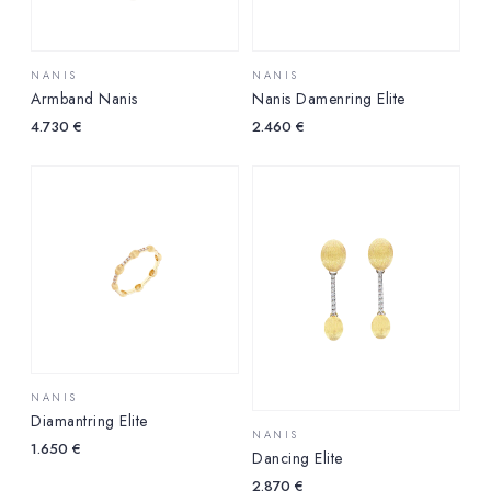
NANIS
NANIS
Armband Nanis
Nanis Damenring Elite
4.730
€
2.460
€
NANIS
Diamantring Elite
NANIS
1.650
€
Dancing Elite
2.870
€