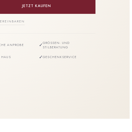
JETZT KAUFEN
EREINBAREN
GRÖSSEN- UND S
✓
CHE ANPROBE
TILBERATUNG
✓
M HAUS
GESCHENKSERVICE