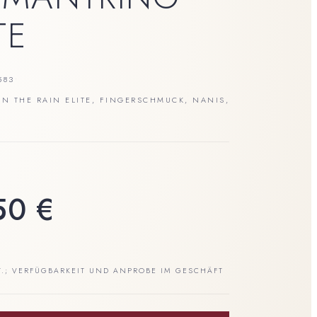
TE
583
•
N THE RAIN ELITE
,
FINGERSCHMUCK
,
NANIS
,
650
€
T.; VERFÜGBARKEIT UND ANPROBE IM GESCHÄFT