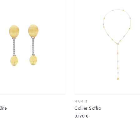
NANIS
lite
Collier Soffio
3.170
€