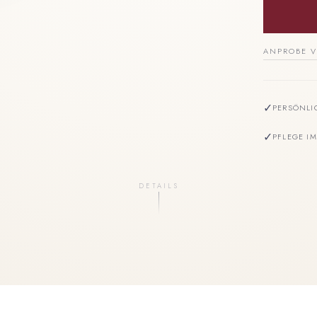
ANPROBE V
✓
PERSÖNLI
✓
PFLEGE I
DETAILS