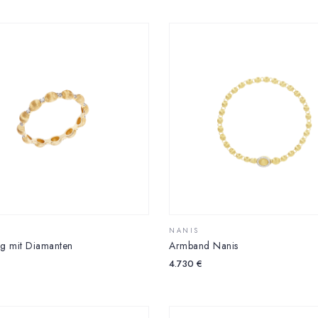
NANIS
g mit Diamanten
Armband Nanis
4.730
€