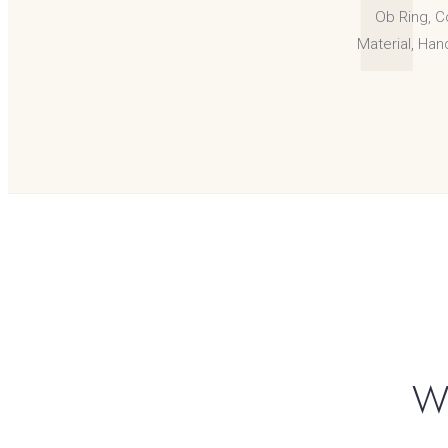
Ob Ring, C
Material, Han
W