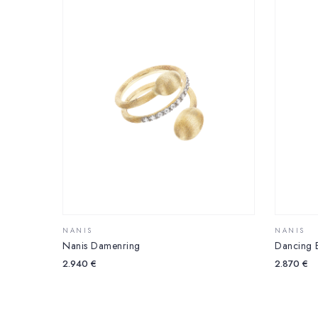
NANIS
NANIS
Nanis Damenring
Dancing E
2.940
€
2.870
€