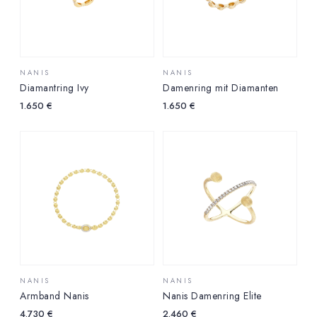
NANIS
NANIS
Diamantring Ivy
Damenring mit Diamanten
1.650
€
1.650
€
NANIS
NANIS
Armband Nanis
Nanis Damenring Elite
4.730
€
2.460
€