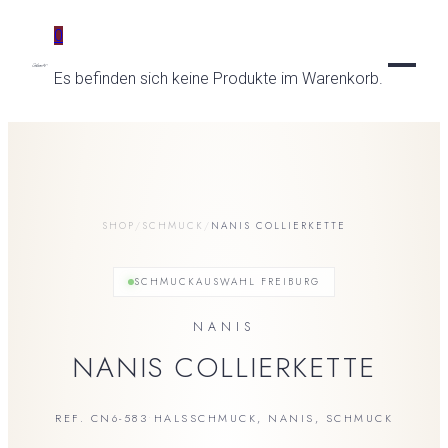
0
Es befinden sich keine Produkte im Warenkorb.
UHREN
SCHMUCK
UNSERE UHRENMARKEN
SHOP
/
SCHMUCK
/
NANIS COLLIERKETTE
BREITLING
BESONDERE MOMENTE
KATEGORIEN
ZENITH
SCHMUCKAUSWAHL FREIBURG
RINGE
SERVICE
TAG HEUER
RINGMOMENTE
KETTEN & COLLIERS
NANIS
CZAPEK
TRAURINGE
OHRRINGE
SERVICE
NANIS COLLIERKETTE
MORITZ GROSSMANN
VERLOBUNGSRINGE
ARMBAENDER
FEINUHRMACHER
SPEAKE-MARIN
ANHAENGER
GOLDSCHMIEDE
ORIS
REF. CN6-583
HALSSCHMUCK
,
NANIS
,
SCHMUCK
•
GOLDANKAUF
RADO
MARKEN