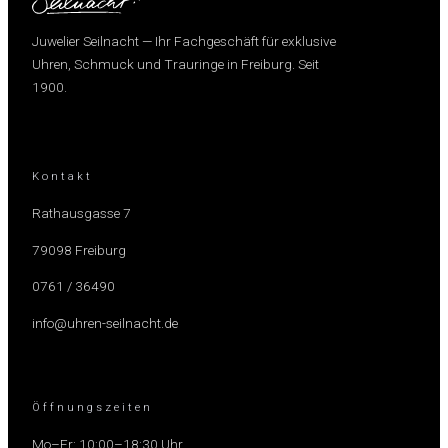
Juwelier Seilnacht — Ihr Fachgeschäft für exklusive
Uhren, Schmuck und Trauringe in Freiburg. Seit
1900.
Kontakt
Rathausgasse 7
79098 Freiburg
0761 / 36490
info@uhren-seilnacht.de
Öffnungszeiten
Mo–Fr: 10:00–18:30 Uhr