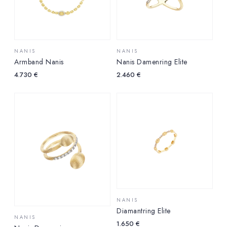
NANIS
NANIS
Armband Nanis
Nanis Damenring Elite
4.730
€
2.460
€
NANIS
Diamantring Elite
NANIS
1.650
€