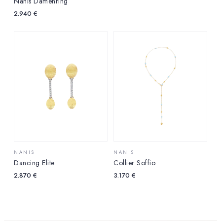
Nanis Damenring
2.940
€
NANIS
NANIS
Dancing Elite
Collier Soffio
2.870
€
3.170
€