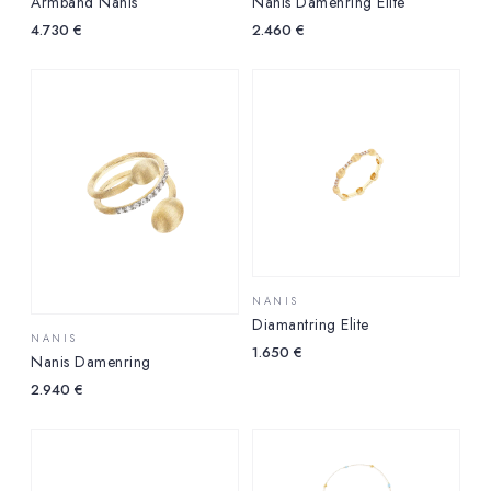
Armband Nanis
Nanis Damenring Elite
4.730
€
2.460
€
NANIS
Diamantring Elite
NANIS
1.650
€
Nanis Damenring
2.940
€