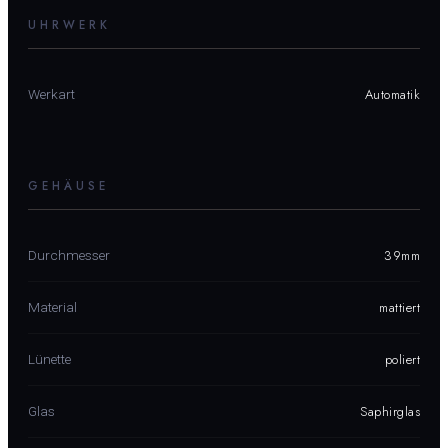
UHRWERK
Automatik
Werkart
GEHÄUSE
39mm
Durchmesser
mattiert
Material
poliert
Lünette
Saphirglas
Glas