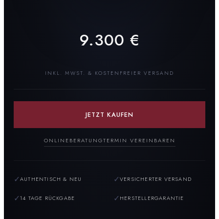
9.300
€
INKL. MWST. & KOSTENFREIER VERSAND
JETZT KAUFEN
ONLINEBERATUNG
TERMIN VEREINBAREN
✓
✓
AUTHENTISCH & NEU
VERSICHERTER VERSAND
✓
✓
14 TAGE RÜCKGABE
HERSTELLERGARANTIE