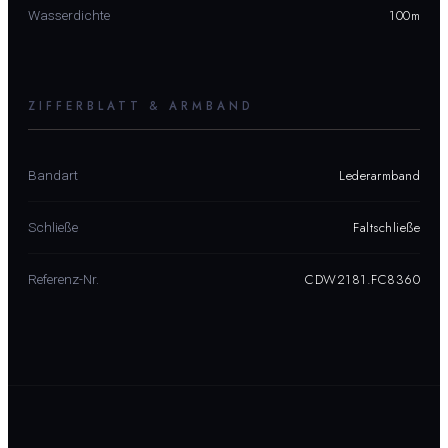
100m
Wasserdichte
ZIFFERBLATT & ARMBAND
Lederarmband
Bandart
Faltschließe
Schließe
CDW2181.FC8360
Referenz-Nr.