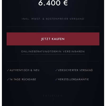
6.400
€
INKL. MWST. & KOSTENFREIER VERSAND
JETZT KAUFEN
ONLINEBERATUNG
TERMIN VEREINBAREN
✓
✓
AUTHENTISCH & NEU
VERSICHERTER VERSAND
✓
✓
14 TAGE RÜCKGABE
HERSTELLERGARANTIE
ENTDECKEN