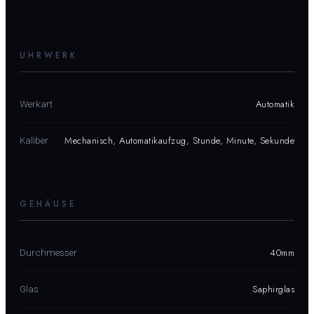
UHRWERK
Automatik
Werkart
Mechanisch, Automatikaufzug, Stunde, Minute, Sekunde
Kaliber
GEHÄUSE
40mm
Durchmesser
Saphirglas
Glas