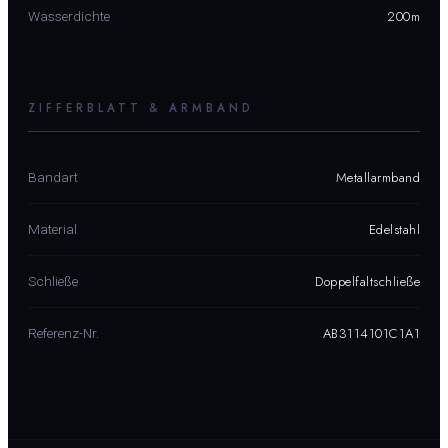
200m
Wasserdichte
ZIFFERBLATT & ARMBAND
Metallarmband
Bandart
Edelstahl
Material
Doppelfaltschließe
Schließe
AB3114101C1A1
Referenz-Nr.