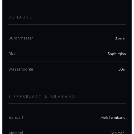
GEHÄUSE
38mm
Durchmesser
Saphirglas
Glas
50m
Wasserdichte
ZIFFERBLATT & ARMBAND
Metallarmband
Bandart
Edelstahl
Material