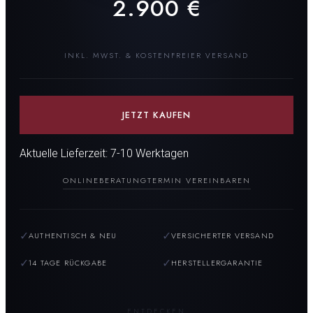
2.900
€
INKL. MWST. & KOSTENFREIER VERSAND
JETZT KAUFEN
Aktuelle Lieferzeit: 7-10 Werktagen
ONLINEBERATUNG
TERMIN VEREINBAREN
✓
✓
AUTHENTISCH & NEU
VERSICHERTER VERSAND
✓
✓
14 TAGE RÜCKGABE
HERSTELLERGARANTIE
ENTDECKEN