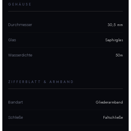
GEHÄUSE
30,5 mm
Durchmesser
Saphirglas
Glas
50m
Wasserdichte
ZIFFERBLATT & ARMBAND
Gliederarmband
Bandart
Faltschließe
Schließe