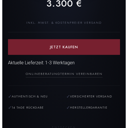
3.300
€
INKL. MWST. & KOSTENFREIER VERSAND
JETZT KAUFEN
Aktuelle Lieferzeit: 1-3 Werktagen
ONLINEBERATUNG
TERMIN VEREINBAREN
✓
✓
AUTHENTISCH & NEU
VERSICHERTER VERSAND
✓
✓
14 TAGE RÜCKGABE
HERSTELLERGARANTIE
ENTDECKEN