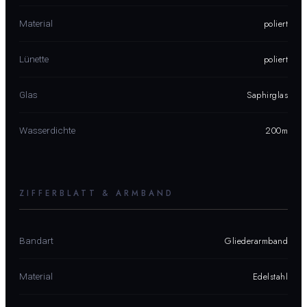
poliert
Material
poliert
Lünette
Saphirglas
Glas
200m
Wasserdichte
ZIFFERBLATT & ARMBAND
Gliederarmband
Bandart
Edelstahl
Material