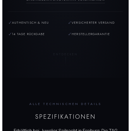
✓
✓
AUTHENTISCH & NEU
VERSICHERTER VERSAND
✓
✓
14 TAGE RÜCKGABE
HERSTELLERGARANTIE
ENTDECKEN
ALLE TECHNISCHEN DETAILS
SPEZIFIKATIONEN
Erhältlich bei Juwelier Seilnacht in Freiburg: Die TAG