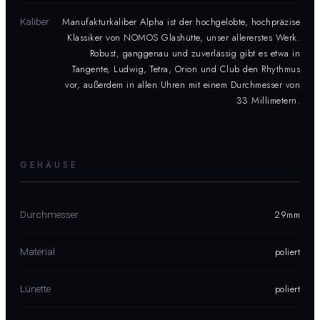
Manufakturkaliber Alpha ist der hochgelobte, hochpräzise
Kaliber
Klassiker von NOMOS Glashütte, unser allererstes Werk.
Robust, ganggenau und zuverlässig gibt es etwa in
Tangente, Ludwig, Tetra, Orion und Club den Rhythmus
vor, außerdem in allen Uhren mit einem Durchmesser von
33 Millimetern.
GEHÄUSE
29mm
Durchmesser
poliert
Material
poliert
Lünette