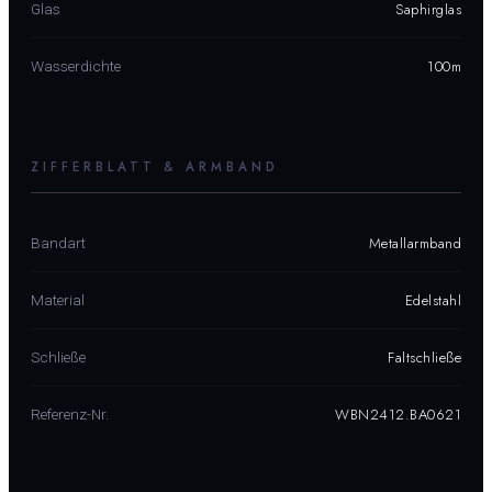
Saphirglas
Glas
100m
Wasserdichte
ZIFFERBLATT & ARMBAND
Metallarmband
Bandart
Edelstahl
Material
Faltschließe
Schließe
WBN2412.BA0621
Referenz-Nr.