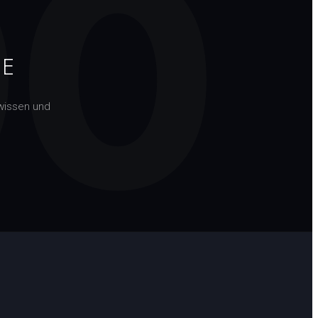
00
TE
wissen und