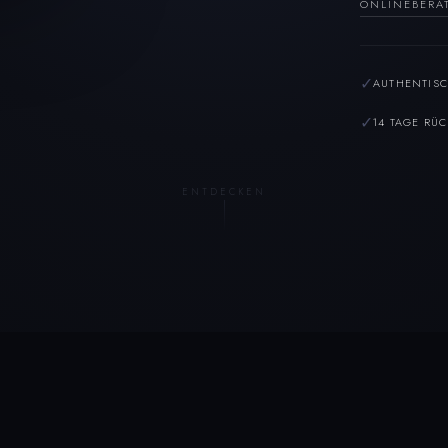
ONLINEBERA
✓
AUTHENTISC
✓
14 TAGE RÜ
ENTDECKEN