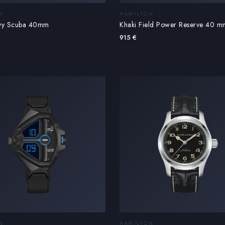
N
HAMILTON
vy Scuba 40mm
Khaki Field Power Reserve 40 m
915
€
N
HAMILTON