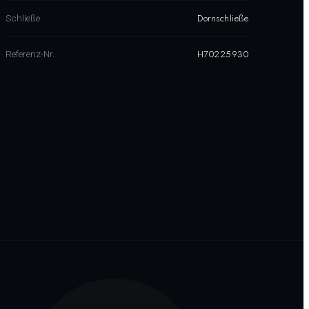
Dornschließe
Schließe
H70225930
Referenz-Nr.