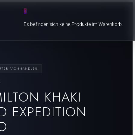
0
Es befinden sich keine Produkte im Warenkorb.
ERTER FACHHÄNDLER
N
ILTON KHAKI
LD EXPEDITION
O
Czapek
Nanis