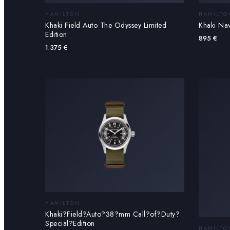
HAMILTON
HAMILTO
Khaki Field Auto The Odyssey Limited
Khaki Na
Edition
895
€
1.375
€
HAMILTON
Khaki?Field?Auto?38?mm Call?of?Duty?
Special?Edition
HAMILTO