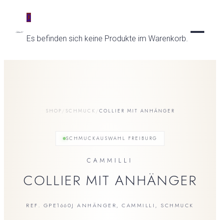
0
Es befinden sich keine Produkte im Warenkorb.
UHREN
SCHMUCK
UNSERE UHRENMARKEN
SHOP
/
SCHMUCK
/
COLLIER MIT ANHÄNGER
BREITLING
BESONDERE MOMENTE
KATEGORIEN
ZENITH
SCHMUCKAUSWAHL FREIBURG
RINGE
SERVICE
TAG HEUER
RINGMOMENTE
KETTEN & COLLIERS
CAMMILLI
CZAPEK
TRAURINGE
OHRRINGE
SERVICE
COLLIER MIT ANHÄNGER
MORITZ GROSSMANN
VERLOBUNGSRINGE
ARMBAENDER
FEINUHRMACHER
SPEAKE-MARIN
ANHAENGER
GOLDSCHMIEDE
ORIS
REF. GPE1660J
ANHÄNGER
,
CAMMILLI
,
SCHMUCK
•
GOLDANKAUF
RADO
MARKEN