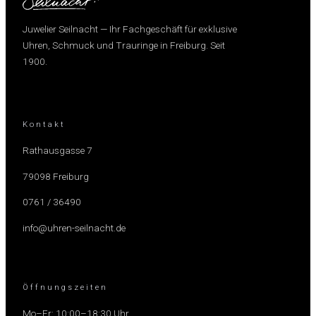
Juwelier Seilnacht — Ihr Fachgeschäft für exklusive
Uhren, Schmuck und Trauringe in Freiburg. Seit
1900.
Kontakt
Rathausgasse 7
79098 Freiburg
0761 / 36490
info@uhren-seilnacht.de
Öffnungszeiten
Mo–Fr: 10:00–18:30 Uhr